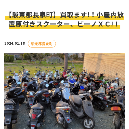
【駿東郡長泉町】買取ます!！小屋内放
置原付きスクーター、ビーノＸＣ!！
2024.01.18
駿東郡長泉町