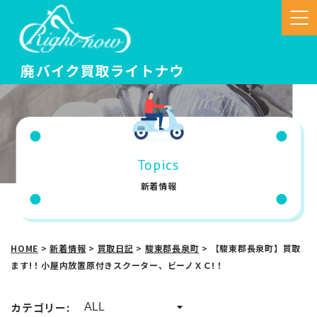
Topics
新着情報
HOME
>
新着情報
>
買取日記
>
駿東郡長泉町
>
【駿東郡長泉町】買取
ます!！小屋内放置原付きスクーター、ビーノＸＣ!！
カテゴリー: