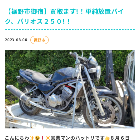
【裾野市御宿】買取ます!！単純放置バイ
ク、バリオス２５０!！
2023.08.06
裾野市
こんにちわ
営業マンのハットリです
️
８月６日