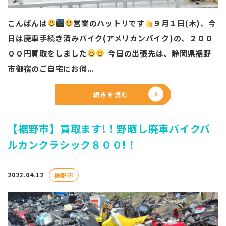
こんばんは
営業のハットリです
️
９月１日(木)、今
日は廃車手続き済みバイク(アメリカンバイク)の、２００
００円買取をしました
今日の出張先は、静岡県裾野
市御宿のご自宅にお伺...
続きを読む
【裾野市】買取ます!！野晒し廃車バイクバ
ルカンクラシック８００!！
2022.04.12
裾野市