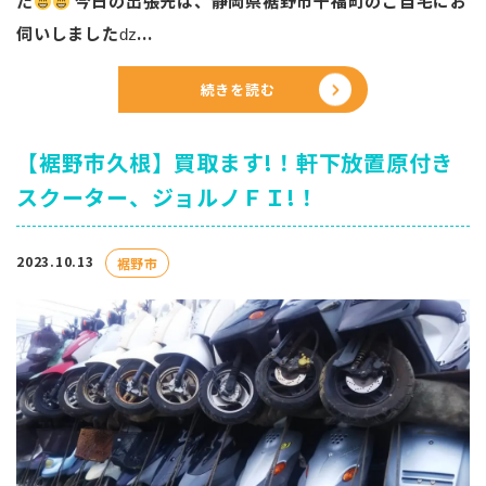
た
今日の出張先は、静岡県裾野市千福町のご自宅にお
伺いしましたǳ...
続きを読む
【裾野市久根】買取ます!！軒下放置原付き
スクーター、ジョルノＦＩ!！
2023.10.13
裾野市