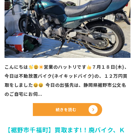
こんにちは
営業のハットリです
️
７月１８日(木)、
今日は不動放置バイク(ネイキッドバイク)の、１２万円買
取をしました
今日の出張先は、静岡県裾野市公文名
のご自宅にお伺...
続きを読む
【裾野市千福町】買取ます!！廃バイク、Ｋ