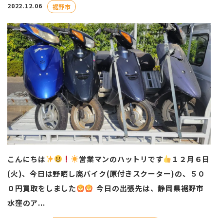
2022.12.06
裾野市
こんにちは
営業マンのハットリです
️
１２月６日
(火)、今日は野晒し廃バイク(原付きスクーター)の、５０
０円買取をしました
今日の出張先は、静岡県裾野市
水窪のア...