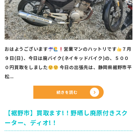
おはようございます
営業マンのハットリです
️
７月
９日(日)、今日は廃バイク(ネイキッドバイク)の、５００
０円買取をしました
今日の出張先は、静岡県裾野市平
松...
続きを読む
【裾野市】買取ます!！野晒し廃原付きスク
ーター、ディオ!！