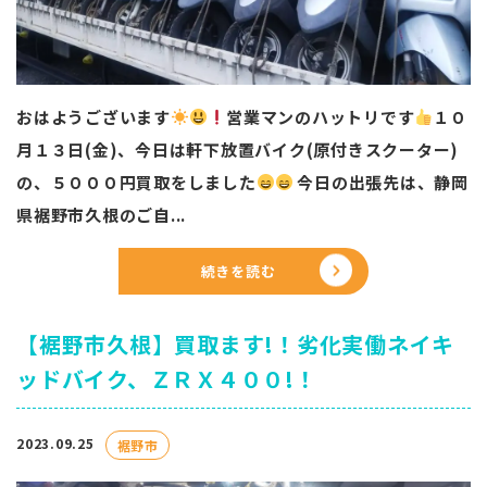
おはようございます
営業マンのハットリです
️
１０
月１３日(金)、今日は軒下放置バイク(原付きスクーター)
の、５０００円買取をしました
今日の出張先は、静岡
県裾野市久根のご自...
続きを読む
【裾野市久根】買取ます!！劣化実働ネイキ
ッドバイク、ＺＲＸ４００!！
2023.09.25
裾野市