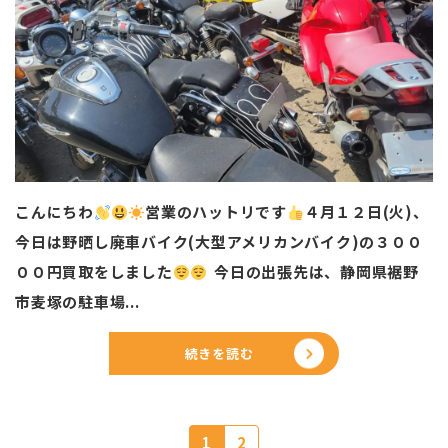
こんにちわ
営業のハットリです
️
４月１２日(火)、
今日は野晒し廃車バイク(大型アメリカンバイク)の３００
００円買取をしました
今日の出張先は、静岡県裾野
市麦塚の駐車場...
続きを読む
1
2