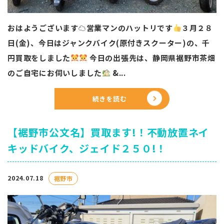
おはようございます☁営業マンのハットリです
️
３月２８
日(金)、今日はジャンクバイク(原付きスクーター)の、千
円買取をしました
今日の出張先は、静岡県裾野市茶畑
のご自宅にお伺いしました
&...
続きを読む
【裾野市公文名】買取ます!！不動放置ネイ
キッドバイク、ジェイド２５０!！
2024.07.18
裾野市