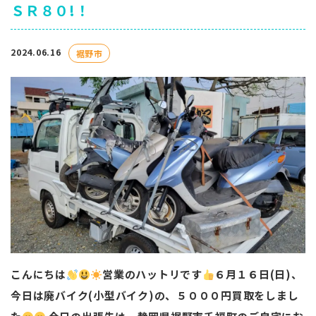
ＳＲ８０!！
2024.06.16
裾野市
こんにちは
営業のハットリです
️
６月１６日(日)、
今日は廃バイク(小型バイク)の、５０００円買取をしまし