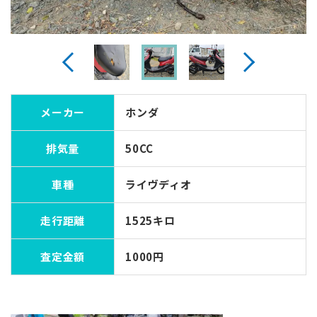
Previous
Next
メーカー
ホンダ
排気量
50CC
車種
ライヴディオ
走行距離
1525キロ
査定金額
1000円