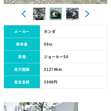
Previous
Next
メーカー
ホンダ
排気量
50cc
車種
ジョーカー50
走行距離
31274km
査定金額
3000円