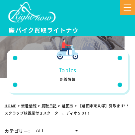
Topics
新着情報
HOME
>
新着情報
>
買取日記
>
磐田市
>
【磐田市東貝塚】引取ます!！
スクラップ放置原付きスクーター、ディオ５０!！
カテゴリー: