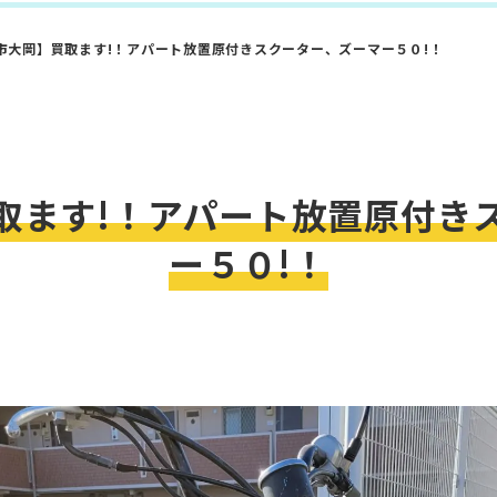
市大岡】買取ます!！アパート放置原付きスクーター、ズーマー５０!！
取ます!！アパート放置原付き
ー５０!！