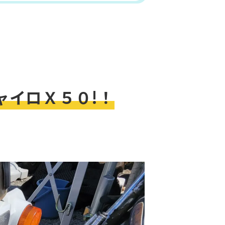
ャイロＸ５０!！