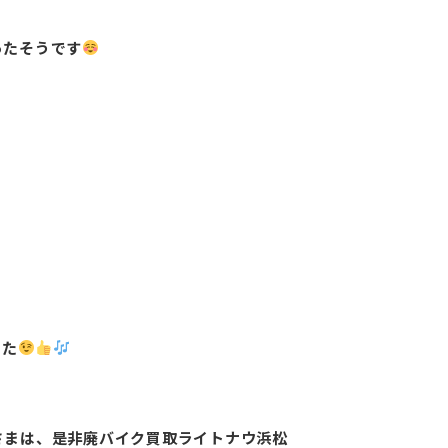
ったそうです
！
した
さまは、是非廃バイク買取ライトナウ浜松