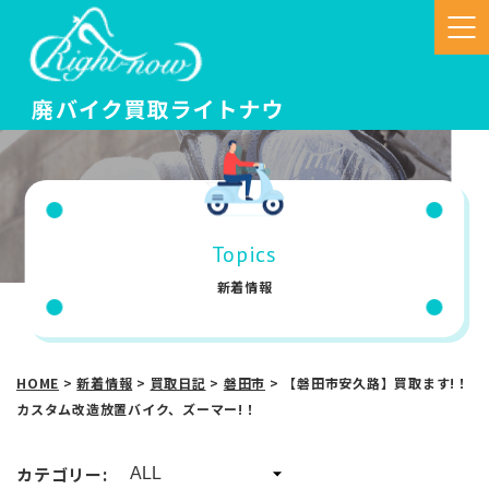
Topics
新着情報
HOME
>
新着情報
>
買取日記
>
磐田市
>
【磐田市安久路】買取ます!！
カスタム改造放置バイク、ズーマー!！
カテゴリー: