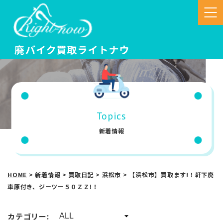
Topics
新着情報
HOME
>
新着情報
>
買取日記
>
浜松市
>
【浜松市】買取ます!！軒下廃
車原付き、ジーツー５０ＺＺ!！
カテゴリー: