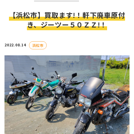
【浜松市】買取ます!！軒下廃車原付
き、ジーツー５０ＺＺ!！
2022.08.14
浜松市