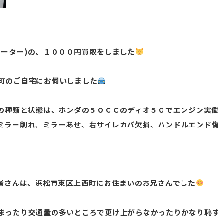
クーター)の、１０００円買取をしました
町のご自宅にお伺いしました
)の種類と状態は、ホンダの５０ＣＣのディオ５０でエンジン実
ミラー削れ、ミラーあせ、右サイレカバ欠損、ハンドルエンド
有者さんは、浜松市東区上西町にお住まいのお兄さんでした
まったり交通量の多いところで更け上がらなかったりかなり恥