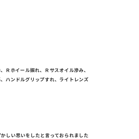
働、Ｒホイール振れ、Ｒサスオイル滲み、
傷、ハンドルグリップすれ、ライトレンズ
ずかしい思いをしたと言っておられました