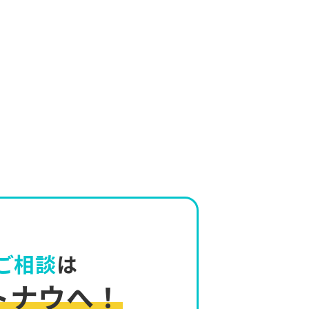
ご相談
は
トナウへ！