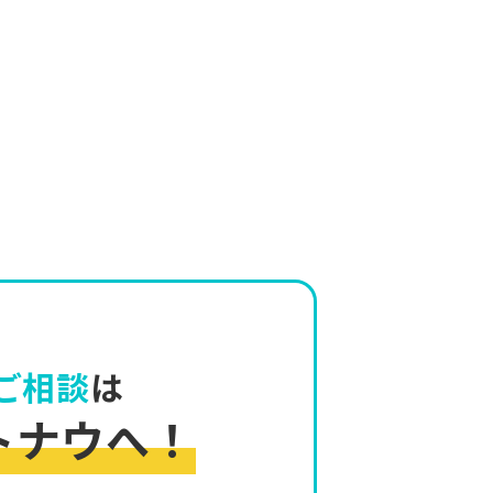
ご相談
は
トナウへ！