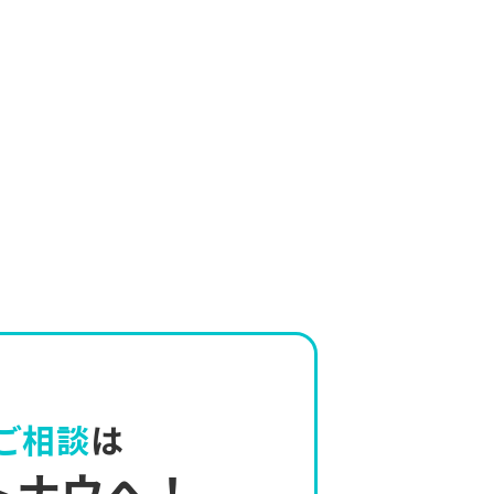
ご相談
は
トナウへ！