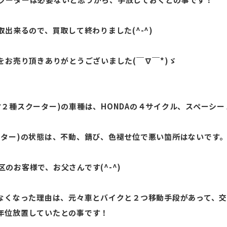
出来るので、買取して終わりました(^-^)
をお売り頂きありがとうございました(￣∇￣*)ゞ
２種スクーター)の車種は、HONDAの４サイクル、スペーシ
ーター)の状態は、不動、錆び、色褪せ位で悪い箇所はないです
のお客様で、お父さんです(^-^)
らなくなった理由は、元々車とバイクと２つ移動手段があって、
年位放置していたとの事です！