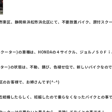
市東区、静岡県浜松市浜北区にて、不要放置バイク、原付スク
クーター)の車種は、HONDAの４サイクル、ジョルノ５０Ｆ
ーター)の状態は、不動、錆び、色褪せ位で、新しいバイクなの
のお客様で、お姉さんです(^-^)
近結婚したらしく、妊娠したので乗らなくなったバイクとの事です
クーターは必要ないと思うから、手放しておくとの事です！