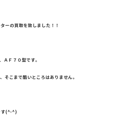
ーターの買取を致しました！！
ｉ、ＡＦ７０型です。
で、そこまで酷いところはありません。
(^-^)