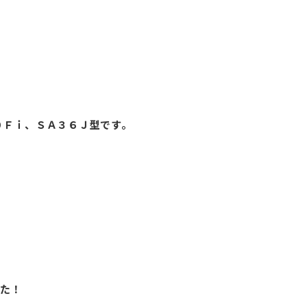
０Ｆｉ、ＳＡ３６Ｊ型です。
した！