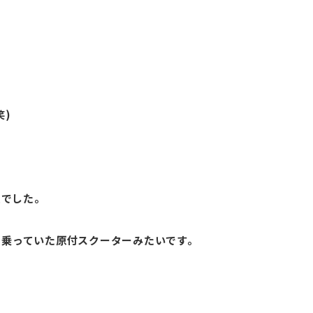
笑)
型でした。
で乗っていた原付スクーターみたいです。