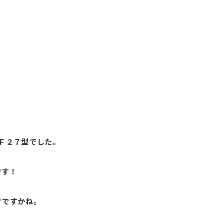
ＡＦ２７型でした。
です！
クですかね。