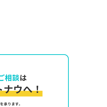
ご相談
は
トナウへ！
を承ります。