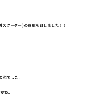
付スクーター)の買取を致しました！！
１０型でした。
すかね。