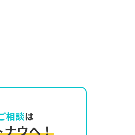
ご相談
は
トナウへ！