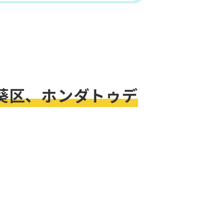
葵区、ホンダトゥデ