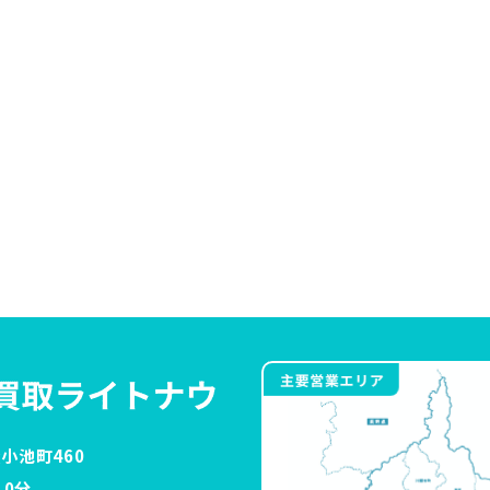
小池町460
0分