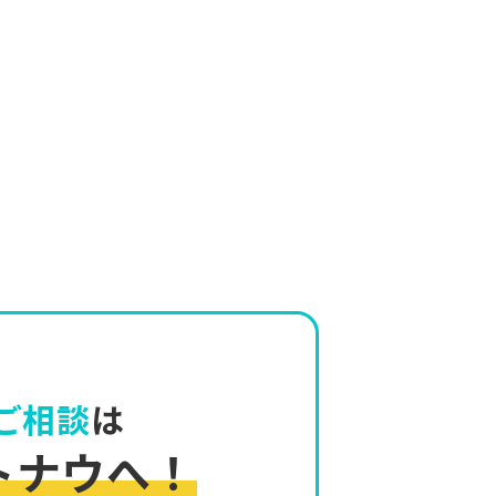
ご相談
は
トナウへ！