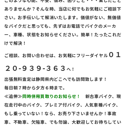
このような心配、不安、悩み、困りごと・・・案じたこと
ありませんか？そんな時、当店に何でもお気軽にご相談下
さい。お手伝いして解消いたします。価値がない、無価値
なバイクだと思っても、先ずは
お電話でバイクのメーカ
ー、車種、状態をお知らせください。簡単！たったこれだ
けで解決！
０１
ご相談、お問い合わせは、お気軽にフリーダイヤル
２０-９３９-３６３
へ！
出張無料査定は静岡県内どこへでも訪問致します！
毎日朝７時から夕方６時まで。
≪追伸≫
同時併用買取りのお知らせ！
新古車バイク、現
在走行中のバイク、プレミア付バイク、人気車種バイク、
もし乗っていない！
なら、
お売り下さいませんか！事故
車、不動車、欠陥車、でも勿論、大歓迎してお待ちしてい